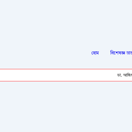
হোম
বিশেষজ্ঞ ডাক
ডা. আজিম আনোয়ার /