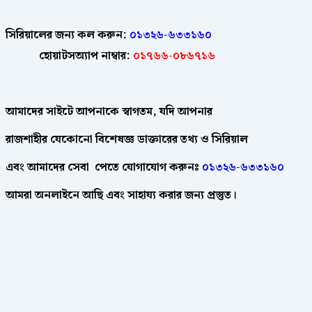
সিরিয়ালের জন্য কল করুন:
০১৩২৬-৬৩৩১৬০
হোয়াটসঅ্যাপ নাম্বার:
০১৭৬৬-০৮৬৭১৬
আমাদের
সাইটে
আপনাকে
স্বাগতম
,
যদি
আপনার
রাজশাহীর
যেকোনো
বিশেষজ্ঞ
ডাক্তারের
তথ্য ও সিরিয়াল
এবং আমাদের
সেবা
পেতে
যোগাযোগ করুনঃ
০১৩২৬-৬৩৩১৬০
আমরা
অনলাইনে
আছি
এবং
সাহায্য
করার
জন্য
প্রস্তুত।