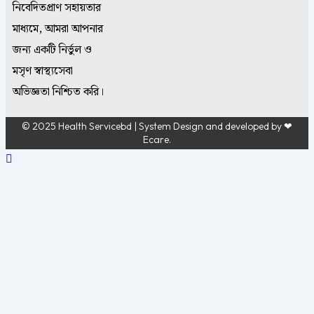
নিবেদিতপ্রাণ সহায়তার
মাধ্যমে, আমরা আপনার
জন্য একটি নির্ভুল ও
মসৃণ স্বাস্থ্যসেবা
অভিজ্ঞতা নিশ্চিত করি।
© 2025 Health Servicebd | System Design and developed by
❤
Ecare.