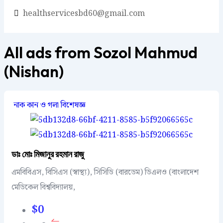
healthservicesbd60@gmail.com
All ads from Sozol Mahmud
(Nishan)
নাক কান ও গলা বিশেষজ্ঞ
ডাঃ মোঃ মিজানুর রহমান রাজু
এমবিবিএস, বিসিএস (স্বাস্থ্য), সিসিডি (বারডেম) ডিএলও (বাংলাদেশ
মেডিকেল বিশ্ববিদ্যালয়,
$
0