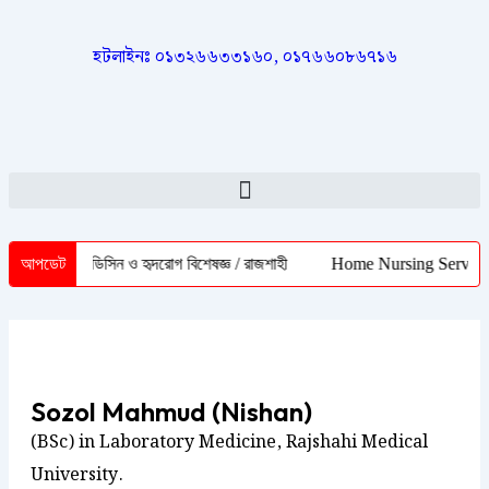
হটলাইনঃ ০১৩২৬৬৩৩১৬০, ০১৭৬৬০৮৬৭১৬
োয়ার / মেডিসিন ও হৃদরোগ বিশেষজ্ঞ / রাজশাহী
আপডেট
Home Nursing Service Rajsh
Sozol Mahmud (Nishan)
(BSc) in Laboratory Medicine, Rajshahi Medical
University.