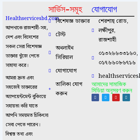
সার্ভিস-সমূহ
যোগাযোগ
Healthservicesbd.com
বিশেষজ্ঞ ডাক্তার
শেরশাহ্ রোড,
আপনাকে রাজশাহী-সহ,
লক্ষীপুর,
টেস্ট
দেশ এবং বিদেশের
রাজশাহী
সকল সেরা বিশেষজ্ঞ
অনলাইন
০১৩২৬৬৩৩১৬০,
ডাক্তার খুঁজে পেতে
সিরিয়াল
০১৭৬৬০৮৬৭১৬
সাহায্য করে।
যোগাযোগ
healthservice
আমরা দ্রুত এবং
তালিকা যোগ
আমাদের সামাজিক
সহজেই ডাক্তারের
মিডিয়া অনুসরণ করুন
করুন
অ্যাপয়েন্টমেন্ট বুকিংয়ে
সহায়তা করি যাতে
আপনি সময়মত চিকিৎসা
সেবা পেতে পারেন।
বিশ্বস্ত তথ্য এবং