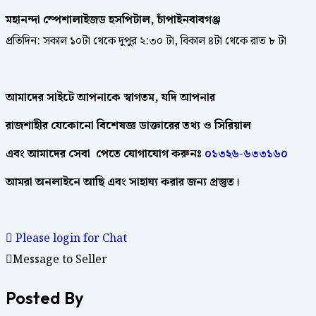
মহানন্দা স্পেশালাইজড হসপিটাল, চাঁপাইনবাবগঞ্জ
প্রতিদিন: সকাল ১০টা থেকে দুপুর ২:৩০ টা, বিকাল ৪টা থেকে রাত ৮ টা
আমাদের
সাইটে
আপনাকে
স্বাগতম
,
যদি
আপনার
রাজশাহীর
যেকোনো
বিশেষজ্ঞ
ডাক্তারের
তথ্য ও সিরিয়াল
এবং আমাদের
সেবা
পেতে
যোগাযোগ করুনঃ
০১৩২৬-৬৩৩১৬০
আমরা
অনলাইনে
আছি
এবং
সাহায্য
করার
জন্য
প্রস্তুত।
Please login for Chat
Message to Seller
Posted By