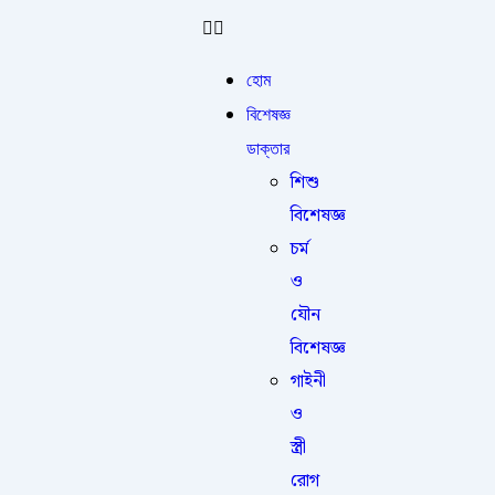
হোম
বিশেষজ্ঞ
ডাক্তার
শিশু
বিশেষজ্ঞ
চর্ম
ও
যৌন
বিশেষজ্ঞ
গাইনী
ও
স্ত্রী
রোগ