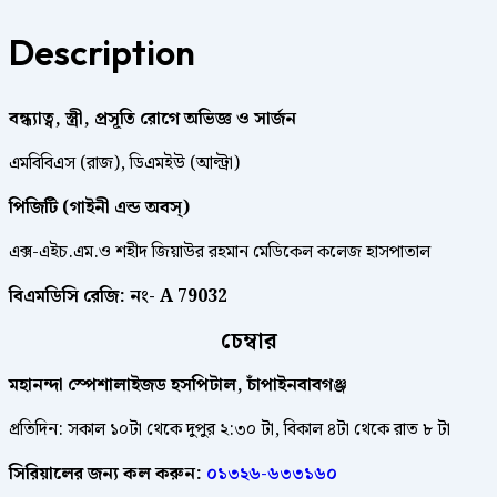
Description
বন্ধ্যাত্ব, স্ত্রী, প্রসূতি রোগে অভিজ্ঞ ও সার্জন
এমবিবিএস (রাজ), ডিএমইউ (আল্ট্রা)
পিজিটি (গাইনী এন্ড অবস্)
এক্স-এইচ.এম.ও শহীদ জিয়াউর রহমান মেডিকেল কলেজ হাসপাতাল
বিএমডিসি রেজি: নং- A 79032
চেম্বার
মহানন্দা স্পেশালাইজড হসপিটাল, চাঁপাইনবাবগঞ্জ
প্রতিদিন: সকাল ১০টা থেকে দুপুর ২:৩০ টা, বিকাল ৪টা থেকে রাত ৮ টা
সিরিয়ালের জন্য কল করুন:
০১৩২৬-৬৩৩১৬০