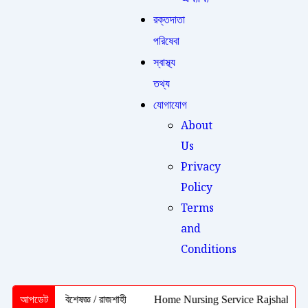
রক্তদাতা
পরিষেবা
স্বাস্থ্য
তথ্য
যোগাযোগ
About
Us
Privacy
Policy
Terms
and
Conditions
ৃদরোগ বিশেষজ্ঞ / রাজশাহী
আপডেট
Home Nursing Service Rajshahi | ইনজেকশন, স