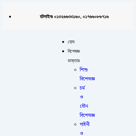
হটলাইনঃ ০১৩২৬৬৩৩১৬০, ০১৭৬৬০৮৬৭১৬
হোম
বিশেষজ্ঞ
ডাক্তার
শিশু
বিশেষজ্ঞ
চর্ম
ও
যৌন
বিশেষজ্ঞ
গাইনী
ও