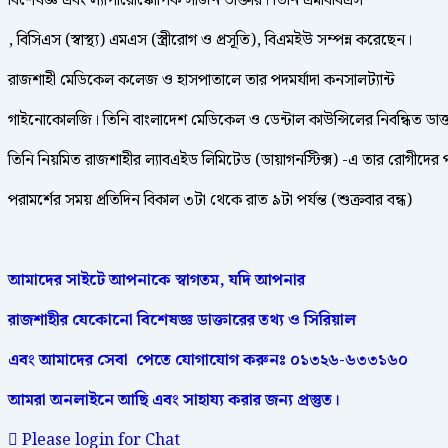
বিশেষজ্ঞ এবং ল্যাপারোস্কোপিক সার্জন ডাক্তার। তিনি এমবিবিএস
, বিসিএস (স্বাস্থ্য) এমএস (স্ত্রীরোগ ও প্রসূতি), বিএমইউ সম্পন্ন করেছেন।
রাজশাহী মেডিকেল কলেজ ও হাসপাতালে তার পদমর্যাদা কনসালট্যান্ট
গাইনোকোলজি। তিনি বাংলাদেশ মেডিকেল ও ডেন্টাল কাউন্সিলের নিবন্ধিত ডাক্
তিনি নিয়মিত রাজশাহীর ল্যাবএইড লিমিটেড (ডায়াগনস্টিক্স) -এ তার রোগীদের 
পরামর্শের সময় প্রতিদিন বিকাল ৩টা থেকে রাত ৯টা পর্যন্ত (শুক্রবার বন্ধ)
আমাদের
সাইটে
আপনাকে
স্বাগতম
,
যদি
আপনার
রাজশাহীর
যেকোনো
বিশেষজ্ঞ
ডাক্তারের
তথ্য ও সিরিয়াল
এবং আমাদের
সেবা
পেতে
যোগাযোগ করুনঃ
০১৩২৬-৬৩৩১৬০
আমরা
অনলাইনে
আছি
এবং
সাহায্য
করার
জন্য
প্রস্তুত।
Please login for Chat