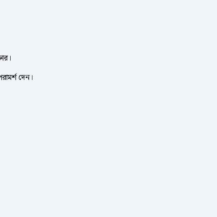
তার।
পরামর্শ দেন।