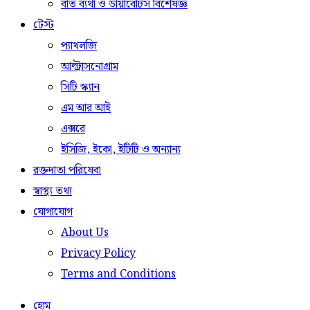
বাত ব্যথা ও ডায়াবেটিস বিশেষজ্ঞ
টেস্ট
প্যাথলজি
আল্ট্রাসনোগ্রাম
সিটি স্ক্যান
এম আর আই
এক্সরে
ইসিজি, ইকো, ইটিটি ও অন্যান্য
রক্তদাতা পরিষেবা
স্বাস্থ্য তথ্য
যোগাযোগ
About Us
Privacy Policy
Terms and Conditions
হোম