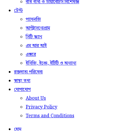
বাত ব্যথা ও ডায়াবেটিস বিশেষজ্ঞ
টেস্ট
প্যাথলজি
আল্ট্রাসনোগ্রাম
সিটি স্ক্যান
এম আর আই
এক্সরে
ইসিজি, ইকো, ইটিটি ও অন্যান্য
রক্তদাতা পরিষেবা
স্বাস্থ্য তথ্য
যোগাযোগ
About Us
Privacy Policy
Terms and Conditions
হোম