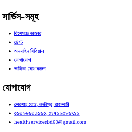
সার্ভিস-সমূহ
বিশেষজ্ঞ ডাক্তার
টেস্ট
অনলাইন সিরিয়াল
যোগাযোগ
তালিকা যোগ করুন
যোগাযোগ
শেরশাহ্ রোড, লক্ষীপুর, রাজশাহী
০১৩২৬৬৩৩১৬০, ০১৭৬৬০৮৬৭১৬
healthservicesbd60@gmail.com