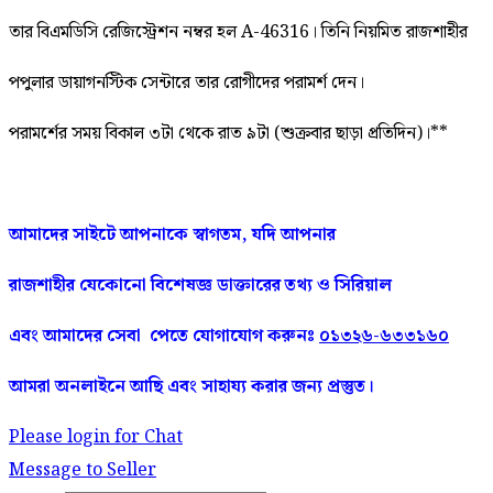
তার বিএমডিসি রেজিস্ট্রেশন নম্বর হল A-46316। তিনি নিয়মিত রাজশাহীর
পপুলার ডায়াগনস্টিক সেন্টারে তার রোগীদের পরামর্শ দেন।
পরামর্শের সময় বিকাল ৩টা থেকে রাত ৯টা (শুক্রবার ছাড়া প্রতিদিন)।**
আমাদের
সাইটে
আপনাকে
স্বাগতম
,
যদি
আপনার
রাজশাহীর
যেকোনো
বিশেষজ্ঞ
ডাক্তারের
তথ্য ও সিরিয়াল
এবং আমাদের
সেবা
পেতে
যোগাযোগ করুনঃ
০১৩২৬-৬৩৩১৬০
আমরা
অনলাইনে
আছি
এবং
সাহায্য
করার
জন্য
প্রস্তুত।
Please login for Chat
Message to Seller