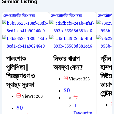
Similar Listing
হেপাটোলজি বিশেষজ্ঞ
হেপাটোলজি বিশেষজ্ঞ
হেপাটোলজি
পালংশাক
লিভার খারাপ
গ্রীন 
পুলিশিতা |
অবস্থা কেন?
হাসপা
নিয়ন্ত্রণগুণ ও
নিউরো
Views: 355
স্বাস্থ্য সুরক্ষা
ডায়াগ
$
0
সেন্টার
Views: 263
$
0
Favourite