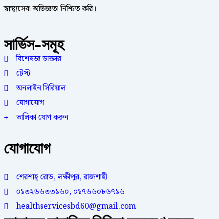
স্বাস্থ্যসেবা অভিজ্ঞতা নিশ্চিত করি।
সার্ভিস-সমূহ
বিশেষজ্ঞ ডাক্তার
টেস্ট
অনলাইন সিরিয়াল
যোগাযোগ
তালিকা যোগ করুন
যোগাযোগ
শেরশাহ্ রোড, লক্ষীপুর, রাজশাহী
০১৩২৬৬৩৩১৬০, ০১৭৬৬০৮৬৭১৬
healthservicesbd60@gmail.com