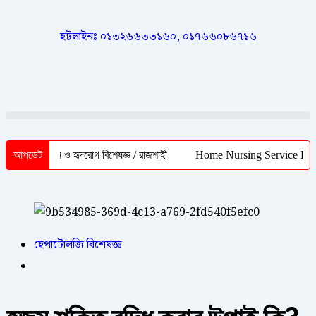
হটলাইনঃ ০১৩২৬৬৩৩১৬০, ০১৭৬৬০৮৬৭১৬
 / মেডিসিন ও হৃদরোগ বিশেষজ্ঞ / রাজশাহী
আপডেট
Home Nursing Service Rajshahi 
হেপাটোলজি বিশেষজ্ঞ