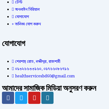
টেস্ট
অনলাইন সিরিয়াল
যোগাযোগ
তালিকা যোগ করুন
যোগাযোগ
শেরশাহ্ রোড, লক্ষীপুর, রাজশাহী
০১৩২৬৬৩৩১৬০, ০১৭৬৬০৮৬৭১৬
healthservicesbd60@gmail.com
আমাদের সামাজিক মিডিয়া অনুসরণ করুন