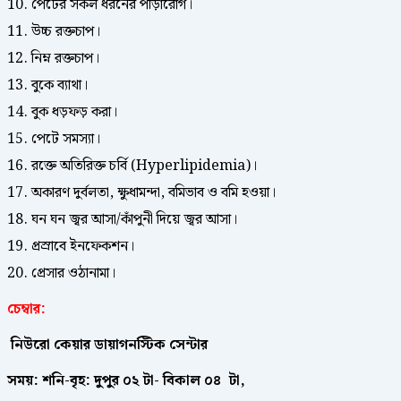
10. পেটের সকল ধরনের পীড়ারোগ।
11. উচ্চ রক্তচাপ।
12. নিম্ন রক্তচাপ।
13. বুকে ব্যাথা।
14. বুক ধড়ফড় করা।
15. পেটে সমস্যা।
16. রক্তে অতিরিক্ত চর্বি (Hyperlipidemia)।
17. অকারণ দুর্বলতা, ক্ষুধামন্দা, বমিভাব ও বমি হওয়া।
18. ঘন ঘন জ্বর আসা/কাঁপুনী দিয়ে জ্বর আসা।
19. প্রস্রাবে ইনফেকশন।
20. প্রেসার ওঠানামা।
চেম্বার:
নিউরো কেয়ার ডায়াগনস্টিক সেন্টার
সময়: শনি-বৃহ: দুপুর ০২ টা- বিকাল ০৪ টা,