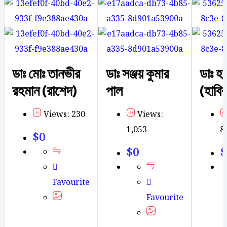
ডাঃ মোঃ তানভীর
ডাঃ সঞ্জয় কুমার
ডাঃ হা
রহমান (রাশেদ)
পাল
(হাবিব
Views: 230
Views:
1,053
8
$
0
$
0
$
Favourite
Favourite