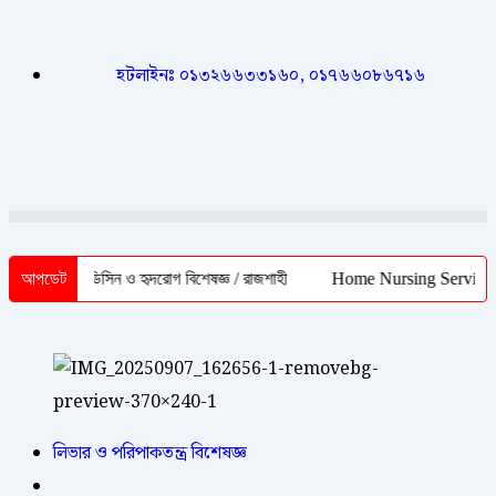
হটলাইনঃ ০১৩২৬৬৩৩১৬০, ০১৭৬৬০৮৬৭১৬
য়ার / মেডিসিন ও হৃদরোগ বিশেষজ্ঞ / রাজশাহী
আপডেট
Home Nursing Service Rajsha
লিভার ও পরিপাকতন্ত্র বিশেষজ্ঞ