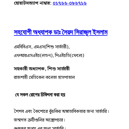
হোয়াটসঅ্যাপ নাম্বার:
০১৭৬৬-০৮৬৭১৬
সহযোগী অধ্যাপক ডাঃ সৈয়দ সিরাজুল ইসলাম
এমবিবিএস, এমএস(শিশু সার্জারী),
এফআরএসএইচ(লন্ডন), পিএইচডি(ফেলো)
সহকারী অধ্যাপক, শিশু সার্জারী
রাজশাহী মেডিকেল কলেজ হাসপাতাল
যে সকল রোগের চিকিৎসা করা হয়
শৈশব এবং কৈশোরে কুঁচকির অস্বাভাবিকতার জন্য সার্জারি।
জন্মগত ত্রুটিগুলির অস্ত্রোপচার।
গুরুতর জখম এর জন্য সার্জারি।