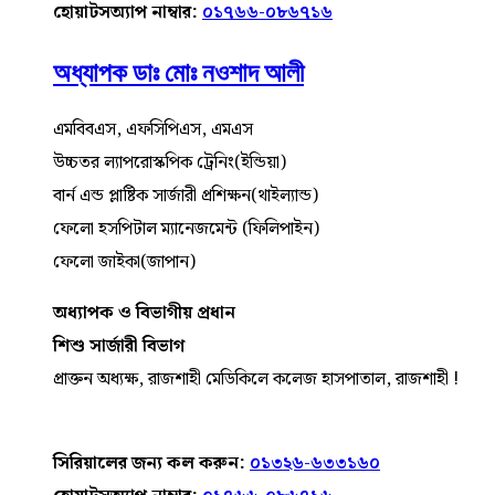
হোয়াটসঅ্যাপ নাম্বার:
০১৭৬৬-০৮৬৭১৬
অধ্যাপক ডাঃ মোঃ নওশাদ আলী
এমবিবএস, এফসিপিএস, এমএস
উচ্চতর ল্যাপরোস্কপিক ট্রেনিং(ইন্ডিয়া)
বার্ন এন্ড প্লাষ্টিক সার্জারী প্রশিক্ষন(থাইল্যান্ড)
ফেলো হসপিটাল ম্যানেজমেন্ট (ফিলিপাইন)
ফেলো জাইকা(জাপান)
অধ্যাপক ও বিভাগীয় প্রধান
শিশু সার্জারী বিভাগ
প্রাক্তন অধ্যক্ষ, রাজশাহী মেডিকিলে কলেজ হাসপাতাল, রাজশাহী !
সিরিয়ালের জন্য কল করুন:
০১৩২৬-৬৩৩১৬০