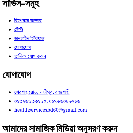
সার্ভিস-সমূহ
বিশেষজ্ঞ ডাক্তার
টেস্ট
অনলাইন সিরিয়াল
যোগাযোগ
তালিকা যোগ করুন
যোগাযোগ
শেরশাহ্ রোড, লক্ষীপুর, রাজশাহী
০১৩২৬৬৩৩১৬০, ০১৭৬৬০৮৬৭১৬
healthservicesbd60@gmail.com
আমাদের সামাজিক মিডিয়া অনুসরণ করুন