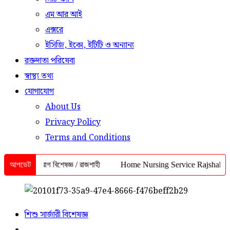
এম আর আই
এক্সরে
ইসিজি, ইকো, ইটিটি ও অন্যান্য
রক্তদাতা পরিষেবা
স্বাস্থ্য তথ্য
যোগাযোগ
About Us
Privacy Policy
Terms and Conditions
হৃদরোগ বিশেষজ্ঞ / রাজশাহী
আপডেট
Home Nursing Service Rajshahi | ইনজেকশন, স
শিশু সার্জারী বিশেষজ্ঞ