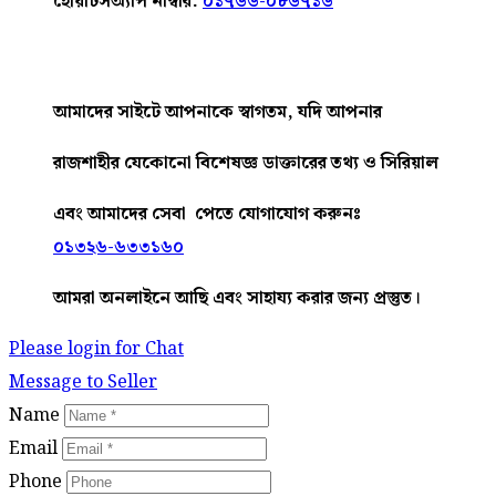
হোয়াটসঅ্যাপ নাম্বার:
০১৭৬৬-০৮৬৭১৬
আমাদের
সাইটে
আপনাকে
স্বাগতম
,
যদি
আপনার
রাজশাহীর
যেকোনো
বিশেষজ্ঞ
ডাক্তারের
তথ্য ও সিরিয়াল
এবং আমাদের
সেবা
পেতে
যোগাযোগ করুনঃ
০১৩২৬-৬৩৩১৬০
আমরা
অনলাইনে
আছি
এবং
সাহায্য
করার
জন্য
প্রস্তুত।
Please login for Chat
Message to Seller
Name
Email
Phone