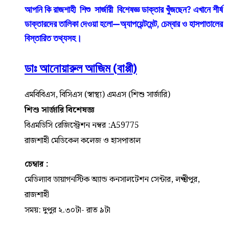
আপনি কি রাজশাহী শিশু সার্জারী বিশেষজ্ঞ ডাক্তার খুঁজছেন? এখানে শীর্ষ
ডাক্তারদের তালিকা দেওয়া হলো—অ্যাপয়েন্টমেন্ট, চেম্বার ও হাসপাতালের
বিস্তারিত তথ্যসহ।
ডাঃ আনোয়ারুল আজিম (বাপ্পী)
এমবিবিএস, বিসিএস (স্বাস্থ্য) এমএস (শিশু সার্জারি)
শিশু সার্জারি বিশেষজ্ঞ
বিএমডিসি রেজিস্ট্রেশন নম্বর :A59775
রাজশাহী মেডিকেল কলেজ ও হাসপাতাল
চেম্বার :
মেডিল্যাব ডায়াগনস্টিক অ্যান্ড কনসালটেশন সেন্টার, লক্ষ্মীপুর,
রাজশাহী
সময়: দুপুর ২.৩০টা- রাত ৯টা