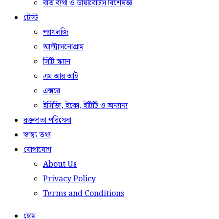
বাত ব্যথা ও ডায়াবেটিস বিশেষজ্ঞ
টেস্ট
প্যাথলজি
আল্ট্রাসনোগ্রাম
সিটি স্ক্যান
এম আর আই
এক্সরে
ইসিজি, ইকো, ইটিটি ও অন্যান্য
রক্তদাতা পরিষেবা
স্বাস্থ্য তথ্য
যোগাযোগ
About Us
Privacy Policy
Terms and Conditions
হোম