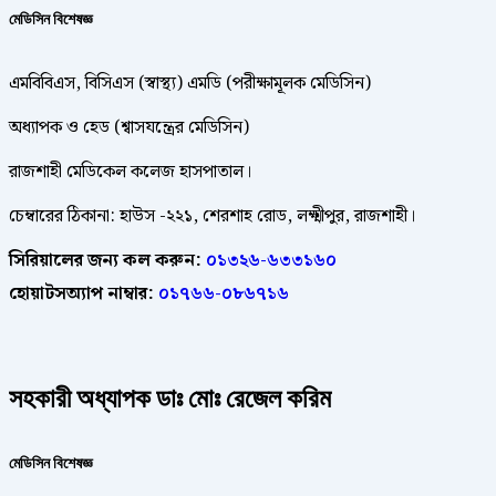
মেডিসিন বি
শেষজ্ঞ
এমবিবিএস, বিসিএস (স্বাস্থ্য) এমডি (পরীক্ষামূলক মেডিসিন)
অধ্যাপক ও হেড (শ্বাসযন্ত্রের মেডিসিন)
রাজশাহী মেডিকেল কলেজ হাসপাতাল।
চেম্বারের ঠিকানা: হাউস -২২১, শেরশাহ রোড, লক্ষ্মীপুর, রাজশাহী।
সিরিয়ালের জন্য কল করুন:
০১৩২৬-৬৩৩১৬০
হোয়াটসঅ্যাপ নাম্বার:
০১৭৬৬-০৮৬৭১৬
সহকারী অধ্যাপক ডাঃ মোঃ রেজেল করিম
মেডিসিন বিশেষজ্ঞ