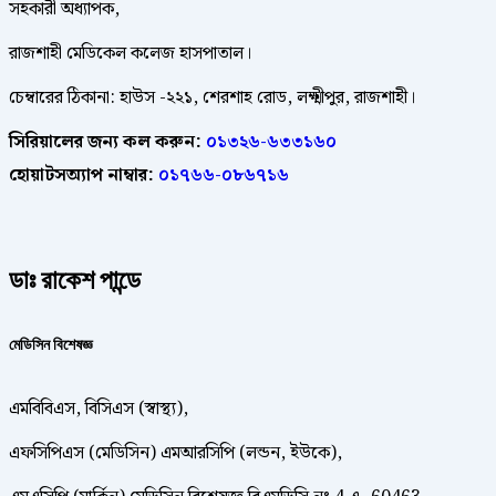
সহকারী অধ্যাপক,
রাজশাহী মেডিকেল কলেজ হাসপাতাল।
চেম্বারের ঠিকানা: হাউস -২২১, শেরশাহ রোড, লক্ষ্মীপুর, রাজশাহী।
সিরিয়ালের জন্য কল করুন:
০১৩২৬-৬৩৩১৬০
হোয়াটসঅ্যাপ নাম্বার:
০১৭৬৬-০৮৬৭১৬
ডাঃ রাকেশ পান্ডে
মেডিসিন বিশেষজ্ঞ
এমবিবিএস, বিসিএস (স্বাস্থ্য),
এফসিপিএস (মেডিসিন) এমআরসিপি (লন্ডন, ইউকে),