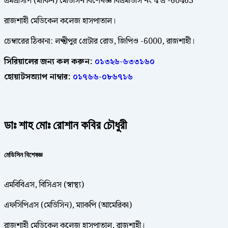
এমএসিপি (মার্কিন) মেডিসিন বিশেষজ্ঞ বিএমডিসি নং 4 এ -60463
রাজশাহী মেডিকেল কলেজ হাসপাতাল।
চেম্বারের ঠিকানা: লক্ষ্মীপুর গ্রেটার রোড, জিপিও -6000, রাজশাহী।
সিরিয়ালের জন্য কল করুন:
০১৩২৬-৬৩৩১৬০
হোয়াটসঅ্যাপ নাম্বার:
০১৭৬৬-০৮৬৭১৬
ডাঃ শাহ মোঃ রোশান কবির চৌধুরী
মেডিসিন বিশেষজ্ঞ
এমবিবিএস, বিসিএস (স্বাস্থ্য)
এফসিপিএস (মেডিসিন), ম্যাকপি (আমেরিকা)
রাজশাহী মেডিকেল কলেজ হাসপাতাল, রাজশাহী।