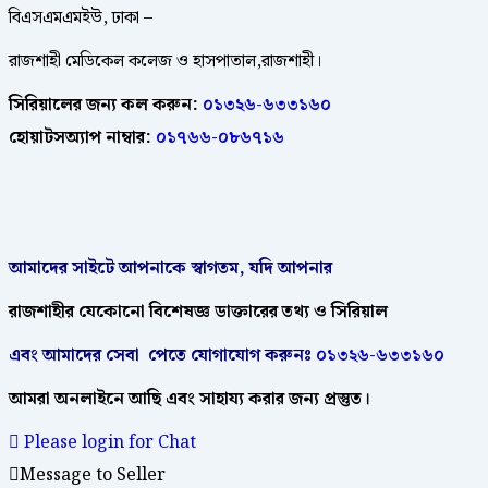
বিএসএমএমইউ, ঢাকা –
রাজশাহী মেডিকেল কলেজ ও হাসপাতাল,রাজশাহী।
সিরিয়ালের জন্য কল করুন:
০১৩২৬-৬৩৩১৬০
হোয়াটসঅ্যাপ নাম্বার:
০১৭৬৬-০৮৬৭১৬
আমাদের
সাইটে
আপনাকে
স্বাগতম
,
যদি
আপনার
রাজশাহীর
যেকোনো
বিশেষজ্ঞ
ডাক্তারের
তথ্য ও সিরিয়াল
এবং আমাদের
সেবা
পেতে
যোগাযোগ করুনঃ
০১৩২৬-৬৩৩১৬০
আমরা
অনলাইনে
আছি
এবং
সাহায্য
করার
জন্য
প্রস্তুত।
Please login for Chat
Message to Seller