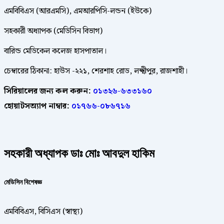
এমবিবিএস (আরএমসি), এমআরপিসি-লন্ডন (ইউকে)
সহকারী অধ্যাপক (মেডিসিন বিভাগ)
বারিন্ড মেডিকেল কলেজ হাসপাতাল।
চেম্বারের ঠিকানা: হাউস -২২১, শেরশাহ রোড, লক্ষ্মীপুর, রাজশাহী।
সিরিয়ালের জন্য কল করুন:
০১৩২৬-৬৩৩১৬০
হোয়াটসঅ্যাপ নাম্বার:
০১৭৬৬-০৮৬৭১৬
সহকারী অধ্যাপক ডাঃ মোঃ আবদুল হাকিম
মেডিসিন বিশেষজ্ঞ
এমবিবিএস, বিসিএস (স্বাস্থ্য)