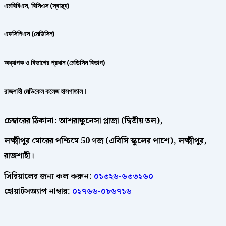
এমবিবিএস, বিসিএস (স্বাস্থ্য)
এফসিপিএস (মেডিসিন)
অধ্যাপক ও বিভাগের প্রধান (মেডিসিন বিভাগ)
রাজশাহী মেডিকেল কলেজ হাসপাতাল।
চেম্বারের ঠিকানা: আশরাফুনেসা প্লাজা (দ্বিতীয় তল),
লক্ষ্মীপুর মোরের পশ্চিমে 50 গজ (এবিসি স্কুলের পাশে), লক্ষ্মীপুর,
রাজশাহী।
সিরিয়ালের জন্য কল করুন:
০১৩২৬-৬৩৩১৬০
হোয়াটসঅ্যাপ নাম্বার:
০১৭৬৬-০৮৬৭১৬