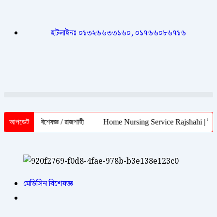
হটলাইনঃ ০১৩২৬৬৩৩১৬০, ০১৭৬৬০৮৬৭১৬
োগ বিশেষজ্ঞ / রাজশাহী
আপডেট
Home Nursing Service Rajshahi | ইনজেকশন, স্যাল
মেডিসিন বিশেষজ্ঞ