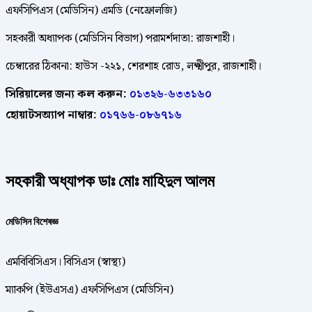
এফসিপিএস (মেডিসিন) এমডি (নেফ্রোলজি)
সহকারী অধ্যাপক (মেডিসিন বিভাগ) পরামর্শদাতা: রাজশাহী।
চেম্বারের ঠিকানা: হাউস -২২১, শেরশাহ রোড, লক্ষ্মীপুর, রাজশাহী।
সিরিয়ালের জন্য কল করুন:
০১৩২৬-৬৩৩১৬০
হোয়াটসঅ্যাপ নাম্বার:
০১৭৬৬-০৮৬৭১৬
সহকারী অধ্যাপক ডাঃ মোঃ মাহিদুল আলম
মেডিসিন বিশেষজ্ঞ
এমবিবিসিএস। বিসিএস (স্বাস্থ্য)
ম্যাকপি (ইউএসএ) এফসিপিএস (মেডিসিন)