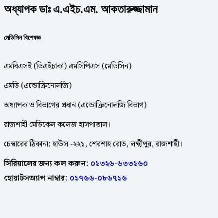
অধ্যাপক ডাঃ এ.এইচ.এম. আকতারুজ্জামান
মেডি
সিন বিশেষজ্ঞ
এমবিএসই (ডিএইচাকা) এমসিপিএস (মেডিসিন)
এমডি (এন্ডোক্রিনোলজি)
অধ্যাপক ও বিভাগের প্রধান (এন্ডোক্রিনোলজি বিভাগ)
রাজশাহী মেডিকেল কলেজ হাসপাতাল।
চেম্বারের ঠিকানা: হাউস -২২১, শেরশাহ রোড, লক্ষ্মীপুর, রাজশাহী।
সিরিয়ালের জন্য কল করুন:
০১৩২৬-৬৩৩১৬০
হোয়াটসঅ্যাপ নাম্বার:
০১৭৬৬-০৮৬৭১৬