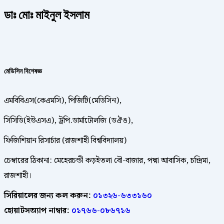
ডাঃ মোঃ মাইনুল ইসলাম
মেডিসিন
বিশেষজ্ঞ
এমবিবিএস(কেএমসি), পিজিটি(মেডিসিন),
সিসিডি(ইউএসএ), ট্রপি.ডার্মাটোলজি (ডঐঙ),
ফিজিশিয়ান রিসার্চার (রাজশাহী বিশ্ববিদ্যালয়)
চেম্বারের ঠিকানা: মেহেরচন্ডী কড়ইতলা বৌ-বাজার, পদ্মা আবাসিক, চন্দ্রিমা,
রাজশাহী।
সিরিয়ালের জন্য কল করুন:
০১৩২৬-৬৩৩১৬০
হোয়াটসঅ্যাপ নাম্বার:
০১৭৬৬-০৮৬৭১৬