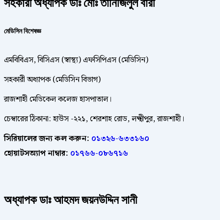
সহকারী অধ্যাপক ডাঃ মোঃ তানিজিলুল বারী
মেডিসিন বিশেষজ্ঞ
এমবিবিএস, বিসিএস (স্বাস্থ্য) এফসিপিএস (মেডিসিন)
সহকারী অধ্যাপক (মেডিসিন বিভাগ)
রাজশাহী মেডিকেল কলেজ হাসপাতাল।
চেম্বারের ঠিকানা: হাউস -২২১, শেরশাহ রোড, লক্ষ্মীপুর, রাজশাহী।
সিরিয়ালের জন্য কল করুন:
০১৩২৬-৬৩৩১৬০
হোয়াটসঅ্যাপ নাম্বার:
০১৭৬৬-০৮৬৭১৬
অধ্যাপক ডাঃ আহমদ জয়নউদ্দিন সানী