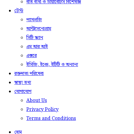
বাত ব্যথা ও ডায়াবেটিস বিশেষজ্ঞ
টেস্ট
প্যাথলজি
আল্ট্রাসনোগ্রাম
সিটি স্ক্যান
এম আর আই
এক্সরে
ইসিজি, ইকো, ইটিটি ও অন্যান্য
রক্তদাতা পরিষেবা
স্বাস্থ্য তথ্য
যোগাযোগ
About Us
Privacy Policy
Terms and Conditions
হোম