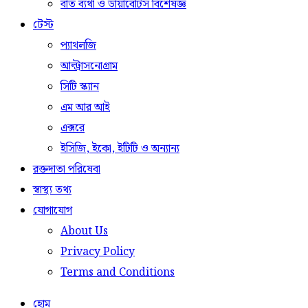
বাত ব্যথা ও ডায়াবেটিস বিশেষজ্ঞ
টেস্ট
প্যাথলজি
আল্ট্রাসনোগ্রাম
সিটি স্ক্যান
এম আর আই
এক্সরে
ইসিজি, ইকো, ইটিটি ও অন্যান্য
রক্তদাতা পরিষেবা
স্বাস্থ্য তথ্য
যোগাযোগ
About Us
Privacy Policy
Terms and Conditions
হোম