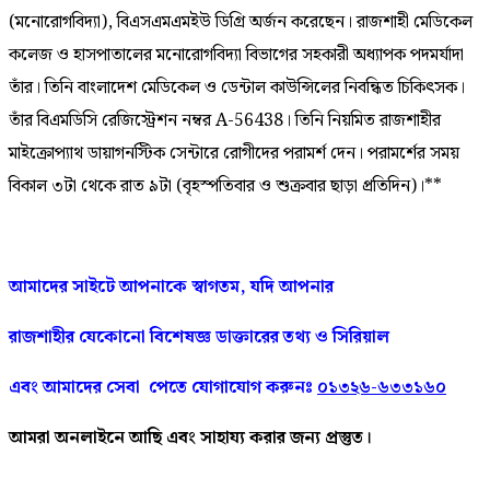
(মনোরোগবিদ্যা), বিএসএমএমইউ ডিগ্রি অর্জন করেছেন। রাজশাহী মেডিকেল
কলেজ ও হাসপাতালের মনোরোগবিদ্যা বিভাগের সহকারী অধ্যাপক পদমর্যাদা
তাঁর। তিনি বাংলাদেশ মেডিকেল ও ডেন্টাল কাউন্সিলের নিবন্ধিত চিকিৎসক।
তাঁর বিএমডিসি রেজিস্ট্রেশন নম্বর A-56438। তিনি নিয়মিত রাজশাহীর
মাইক্রোপ্যাথ ডায়াগনস্টিক সেন্টারে রোগীদের পরামর্শ দেন। পরামর্শের সময়
বিকাল ৩টা থেকে রাত ৯টা (বৃহস্পতিবার ও শুক্রবার ছাড়া প্রতিদিন)।**
আমাদের
সাইটে
আপনাকে
স্বাগতম
,
যদি
আপনার
রাজশাহীর
যেকোনো
বিশেষজ্ঞ
ডাক্তারের
তথ্য ও সিরিয়াল
এবং আমাদের
সেবা
পেতে
যোগাযোগ করুনঃ
০১৩২৬-৬৩৩১৬০
আমরা
অনলাইনে
আছি
এবং
সাহায্য
করার
জন্য
প্রস্তুত।