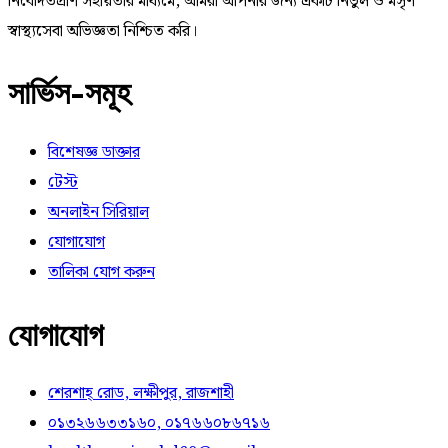
নিবেদিতপ্রাণ সহায়তার মাধ্যমে, আমরা আপনার জন্য একটি নির্ভুল ও মসৃণ
স্বাস্থ্যসেবা অভিজ্ঞতা নিশ্চিত করি।
সার্ভিস-সমূহ
বিশেষজ্ঞ ডাক্তার
টেস্ট
অনলাইন সিরিয়াল
যোগাযোগ
তালিকা যোগ করুন
যোগাযোগ
শেরশাহ্ রোড, লক্ষীপুর, রাজশাহী
০১৩২৬৬৩৩১৬০, ০১৭৬৬০৮৬৭১৬