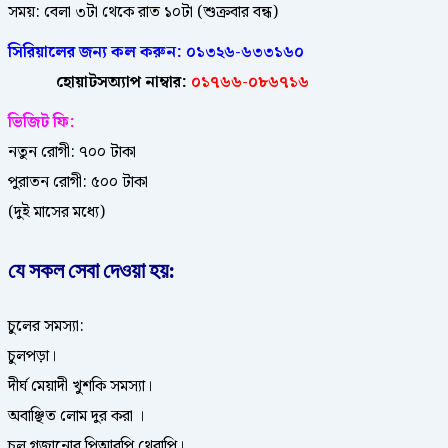
সময়: বেলা ৩টা থেকে রাত ১০টা (শুক্রবার বন্ধ)
সিরিয়ালের জন্য কল করুন:
০১৩২৬-৬৩৩১৬০
হোয়াটসঅ্যাপ নাম্বার:
০১৭৬৬-০৮৬৭১৬
ভিজিট ফি:
নতুন রোগী: ৭০০ টাকা
পুরাতন রোগী: ৫০০ টাকা
(দুই মাসের মধ্যে)
যে সকল সেবা দেওয়া হয়:
চুলের সমস্যা:
চুলপড়া।
দীর্ঘ মেয়াদী খুশকি সমস্যা।
অবাঞ্ছিত লোম দুর করা ।
চুল গজানোর পিআরপি থেরাপি।