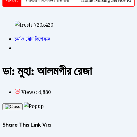
ডিসিন ও হৃদরোগ বিশেষজ্ঞ / রাজশাহী
আপডেট
Home Nursing Service Rajshahi | ইন
চর্ম ও যৌন বিশেষজ্ঞ
ডা: মুহা: আলমগীর রেজা
Views: 4,880
Share This Link Via