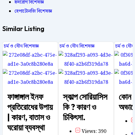
হৃদরোগ বিশেষজ্ঞ
হেপাটোলজি বিশেষজ্ঞ
Similar Listing
চর্ম ও যৌন বিশেষজ্ঞ
চর্ম ও যৌন বিশেষজ্ঞ
চর্ম ও যৌন
ফাঙ্গাঙ্গাল ইনফ
স্কাল্প সোরিয়াসিস
কোন ভ
প্রতিরোধের উপায়
কি ? কারণ ও
অভাবে
| কারণ, বাতাস ও
চিকিৎসা.
ঘরোয়া ব্যবস্থা
Views: 390
$