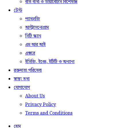
বাত ব্যথা ও ডায়াবেটিস বিশেষজ্ঞ
টেস্ট
প্যাথলজি
আল্ট্রাসনোগ্রাম
সিটি স্ক্যান
এম আর আই
এক্সরে
ইসিজি, ইকো, ইটিটি ও অন্যান্য
রক্তদাতা পরিষেবা
স্বাস্থ্য তথ্য
যোগাযোগ
About Us
Privacy Policy
Terms and Conditions
হোম