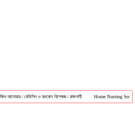
ার / মেডিসিন ও হৃদরোগ বিশেষজ্ঞ / রাজশাহী
Home Nursing Service Rajshah