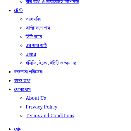
বাত ব্যথা ও ডায়াবেটিস বিশেষজ্ঞ
টেস্ট
প্যাথলজি
আল্ট্রাসনোগ্রাম
সিটি স্ক্যান
এম আর আই
এক্সরে
ইসিজি, ইকো, ইটিটি ও অন্যান্য
রক্তদাতা পরিষেবা
স্বাস্থ্য তথ্য
যোগাযোগ
About Us
Privacy Policy
Terms and Conditions
হোম