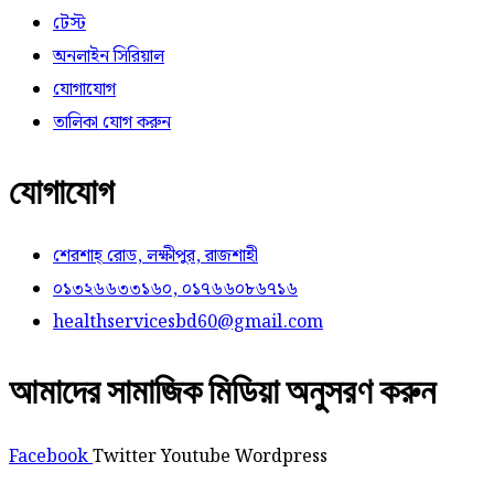
টেস্ট
অনলাইন সিরিয়াল
যোগাযোগ
তালিকা যোগ করুন
যোগাযোগ
শেরশাহ্ রোড, লক্ষীপুর, রাজশাহী
০১৩২৬৬৩৩১৬০, ০১৭৬৬০৮৬৭১৬
healthservicesbd60@gmail.com
আমাদের সামাজিক মিডিয়া অনুসরণ করুন
Facebook
Twitter
Youtube
Wordpress