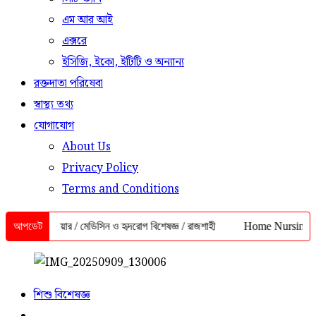
এম আর আই
এক্সরে
ইসিজি, ইকো, ইটিটি ও অন্যান্য
রক্তদাতা পরিষেবা
স্বাস্থ্য তথ্য
যোগাযোগ
About Us
Privacy Policy
Terms and Conditions
িম আনোয়ার / মেডিসিন ও হৃদরোগ বিশেষজ্ঞ / রাজশাহী
আপডেট
Home Nursing Service 
শিশু বিশেষজ্ঞ