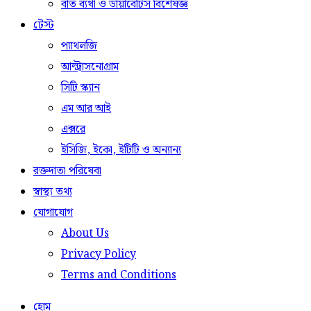
বাত ব্যথা ও ডায়াবেটিস বিশেষজ্ঞ
টেস্ট
প্যাথলজি
আল্ট্রাসনোগ্রাম
সিটি স্ক্যান
এম আর আই
এক্সরে
ইসিজি, ইকো, ইটিটি ও অন্যান্য
রক্তদাতা পরিষেবা
স্বাস্থ্য তথ্য
যোগাযোগ
About Us
Privacy Policy
Terms and Conditions
হোম