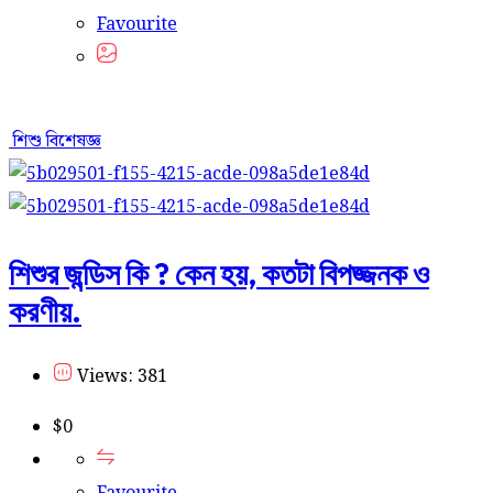
Favourite
শিশু বিশেষজ্ঞ
শিশুর জন্ডিস কি ? কেন হয়, কতটা বিপজ্জনক ও
করণীয়.
Views: 381
$
0