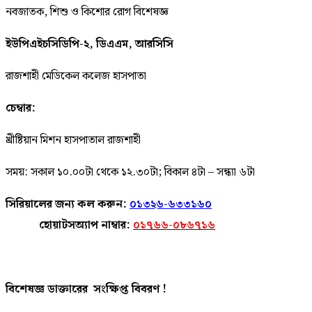
নবজাতক, শিশু ও কিশোর রোগ বিশেষজ্ঞ
ইউপিএইচসিডিপি-২, ডিএএম, আরসিসি
রাজশাহী মেডিকেল কলেজ হাসপাতা
চেম্বার:
খ্রীষ্টিয়ান মিশন হাসপাতাল রাজশাহী
সময়: সকাল ১০.০০টা থেকে ১২.৩০টা; বিকাল ৪টা – সন্ধ্যা ৬টা
সিরিয়ালের জন্য কল করুন:
০১৩২৬-৬৩৩১৬০
হোয়াটসঅ্যাপ নাম্বার:
০১৭৬৬-০৮৬৭১৬
বিশেষজ্ঞ ডাক্তারের সংক্ষিপ্ত বিবরণ !