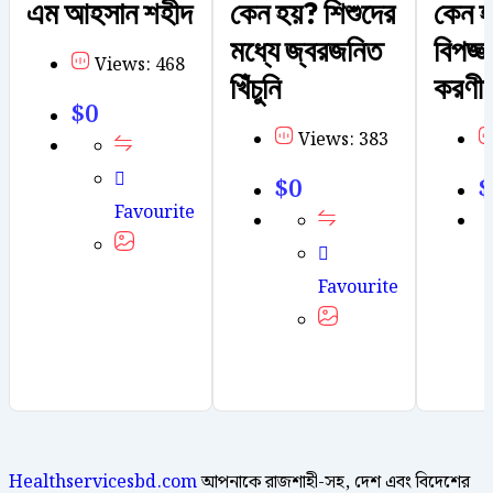
এম আহসান শহীদ
কেন হয়? শিশুদের
কেন হ
মধ্যে জ্বরজনিত
বিপজ্
Views: 468
খিঁচুনি
করণীয
$
0
Views: 383
$
0
$
Favourite
Favourite
Healthservicesbd.com
আপনাকে রাজশাহী-সহ, দেশ এবং বিদেশের