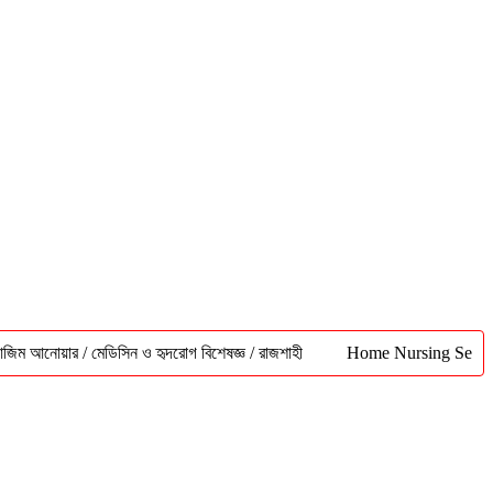
ার / মেডিসিন ও হৃদরোগ বিশেষজ্ঞ / রাজশাহী
Home Nursing Service Rajshah