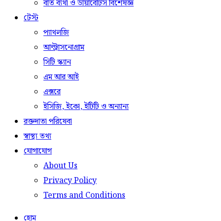
বাত ব্যথা ও ডায়াবেটিস বিশেষজ্ঞ
টেস্ট
প্যাথলজি
আল্ট্রাসনোগ্রাম
সিটি স্ক্যান
এম আর আই
এক্সরে
ইসিজি, ইকো, ইটিটি ও অন্যান্য
রক্তদাতা পরিষেবা
স্বাস্থ্য তথ্য
যোগাযোগ
About Us
Privacy Policy
Terms and Conditions
হোম