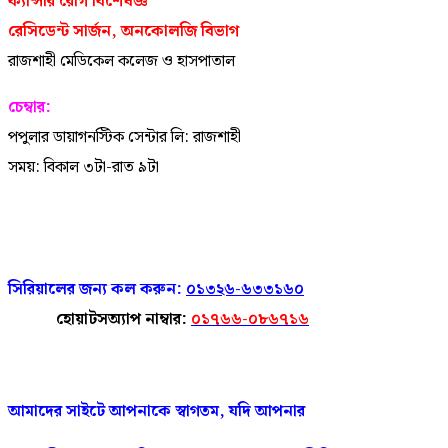
ক্যান্সার রোগ বিশেষজ্ঞ
রেসিডেন্ট সার্জন, অনকোলজি বিভাগ
রাজশাহী মেডিকেল কলেজ ও হাসপাতাল
চেম্বার:
পপুলার ডায়াগনস্টিক সেন্টার লি: রাজশাহী
সময়: বিকাল ৩টা-রাত ৯টা
সিরিয়ালের জন্য কল করুন:
০১৩২৬-৬৩৩১৬০
হোয়াটসঅ্যাপ নাম্বার:
০১৭৬৬-০৮৬৭১৬
আমাদের
সাইটে
আপনাকে
স্বাগতম
,
যদি
আপনার