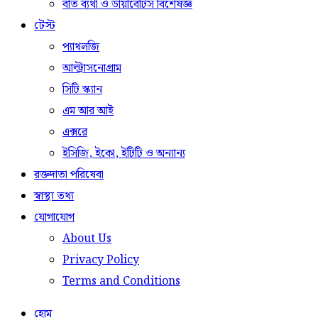
বাত ব্যথা ও ডায়াবেটিস বিশেষজ্ঞ
টেস্ট
প্যাথলজি
আল্ট্রাসনোগ্রাম
সিটি স্ক্যান
এম আর আই
এক্সরে
ইসিজি, ইকো, ইটিটি ও অন্যান্য
রক্তদাতা পরিষেবা
স্বাস্থ্য তথ্য
যোগাযোগ
About Us
Privacy Policy
Terms and Conditions
হোম