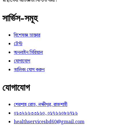
স্বাস্থ্যসেবা অভিজ্ঞতা নিশ্চিত করি।
সার্ভিস-সমূহ
বিশেষজ্ঞ ডাক্তার
টেস্ট
অনলাইন সিরিয়াল
যোগাযোগ
তালিকা যোগ করুন
যোগাযোগ
শেরশাহ্ রোড, লক্ষীপুর, রাজশাহী
০১৩২৬৬৩৩১৬০, ০১৭৬৬০৮৬৭১৬
healthservicesbd60@gmail.com