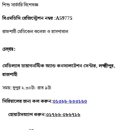
শিশু সার্জারি বিশেষজ্ঞ
বিএমডিসি রেজিস্ট্রেশন নম্বর :A59775
রাজশাহী মেডিকেল কলেজ ও হাসপাতাল
চেম্বার :
মেডিল্যাব ডায়াগনস্টিক অ্যান্ড কনসালটেশন সেন্টার, লক্ষ্মীপুর,
রাজশাহী
সময়: দুপুর ২.৩০টা- রাত ৯টা
সিরিয়ালের জন্য কল করুন:
০১৩২৬-৬৩৩১৬০
হোয়াটসঅ্যাপ করুন:
০১৭৬৬-০৮৬৭১৬