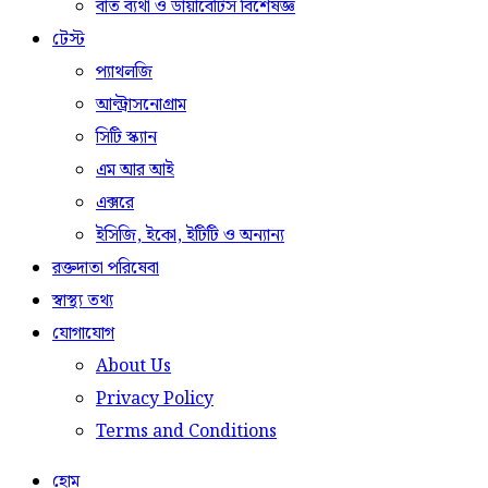
বাত ব্যথা ও ডায়াবেটিস বিশেষজ্ঞ
টেস্ট
প্যাথলজি
আল্ট্রাসনোগ্রাম
সিটি স্ক্যান
এম আর আই
এক্সরে
ইসিজি, ইকো, ইটিটি ও অন্যান্য
রক্তদাতা পরিষেবা
স্বাস্থ্য তথ্য
যোগাযোগ
About Us
Privacy Policy
Terms and Conditions
হোম