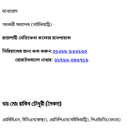
মনোরোগ
সহকারী অধ্যাপক (সাইকিয়াট্রি)
রাজশাহী মেডিকেল কলেজ হাসপাতাল
সিরিয়ালের জন্য কল করুন:
০১৩২৬-৬৩৩১৬০
হোয়াটসঅ্যাপ নাম্বার:
০১৭৬৬-০৮৬৭১৬
ডাঃ মোঃ রাকিব চৌধুরী (সৈকত)
এমবিবিএস, বিসিএস(স্বাস্থ্য), এমসিপিএস(সাইকিয়াট্রি), পিএইচডি(ফেলো)