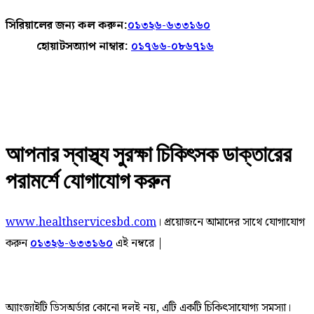
সিরিয়ালের জন্য কল করুন:
০১৩২৬-৬৩৩১৬০
হোয়াটসঅ্যাপ নাম্বার:
০১৭৬৬-০৮৬৭১৬
আপনার স্বাস্থ্য সুরক্ষা চিকিৎসক ডাক্তারের
পরামর্শে যোগাযোগ করুন
www.healthservicesbd.com
। প্রয়োজনে আমাদের সাথে যোগাযোগ
করুন
০১৩২৬-৬৩৩১৬০
এই নম্বরে |
অ্যাংজাইটি ডিসঅর্ডার কোনো দলই নয়, এটি একটি চিকিৎসাযোগ্য সমস্যা।