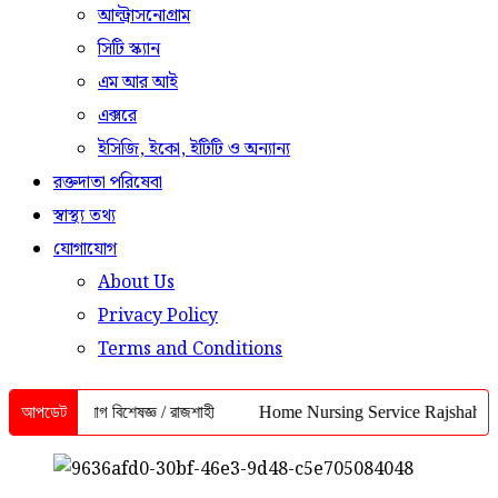
আল্ট্রাসনোগ্রাম
সিটি স্ক্যান
এম আর আই
এক্সরে
ইসিজি, ইকো, ইটিটি ও অন্যান্য
রক্তদাতা পরিষেবা
স্বাস্থ্য তথ্য
যোগাযোগ
About Us
Privacy Policy
Terms and Conditions
হৃদরোগ বিশেষজ্ঞ / রাজশাহী
আপডেট
Home Nursing Service Rajshahi | ইনজেকশন, 