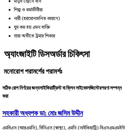
মানুষ স্ট্রেসে বাস
শিল্প ও কর্মজীবীরা
নারী (হরমোনজনিত কারণে)
ঘুম কম হয় এমন ব্যক্তি
যারা অতীতে ট্রমার শিকার
অ্যাংজাইটি ডিসঅর্ডার চিকিৎসা
মনোরোগ পরামর্শের পরামর্শঃ
সঠিক রোগ নির্ণয়ের জন্যসাইকিয়াট্রিস্ট বা ক্লিন সাইকোলজিস্টেরশরণা সম্পন্ন
করা
সহকারী অধ্যপক ডা: মোঃ জসিম উদ্দীন
এমবিএস (আরএমসি), বিসিএস (স্বাস্থ্য), এমডি (সাইকিয়াট্রি)-বিএসএমএমইউ