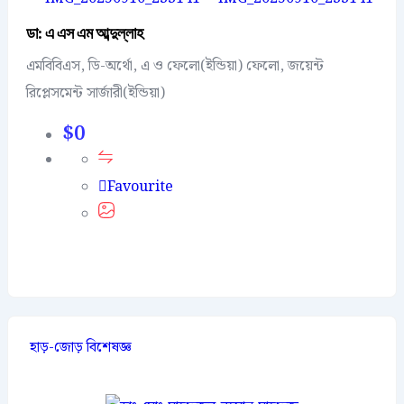
ডা: এ এস এম আব্দুল্লাহ
এমবিবিএস, ডি-অর্থো, এ ও ফেলো(ইন্ডিয়া) ফেলো, জয়েন্ট
রিপ্লেসমেন্ট সার্জারী(ইন্ডিয়া)
$
0
Favourite
হাড়-জোড় বিশেষজ্ঞ
Popular