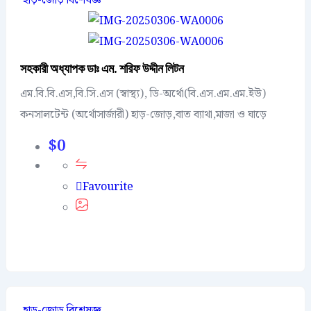
হাড়-জোড় বিশেষজ্ঞ
সহকারী অধ্যাপক ডাঃ এম. শরিফ উদ্দীন লিটন
এম.বি.বি.এস,বি.সি.এস (স্বাস্থ্য), ডি-অর্থো(বি.এস.এম.এম.ইউ)
কনসালটেন্ট (অর্থোসার্জারী) হাড়-জোড়,বাত ব্যাথা,মাজা ও ঘাড়ে
$
0
Favourite
হাড়-জোড় বিশেষজ্ঞ