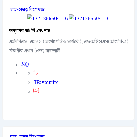
হাড়-জোড় বিশেষজ্ঞ
অধ্যাপক ডা: বি .কে. দাম
এমবিবিএস, এমএস (অর্থোপেডিক সার্জারী), এফআইসিএস(আমেরিকা)
বিভাগীয় প্রধান (এক্স) রাজশাহী
$
0
Favourite