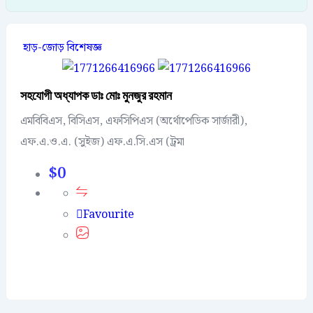
হাড়-জোড় বিশেষজ্ঞ
সহযোগী অধ্যাপক ডাঃ মোঃ মুনজুর রহমান
এমবিবিএস, বিসিএস, এফসিপিএস (অর্থোপেডিক সার্জারী),
এফ.এ.ও.এ. (সুইজ) এফ.এ.সি.এস (ট্রমা
$
0
Favourite