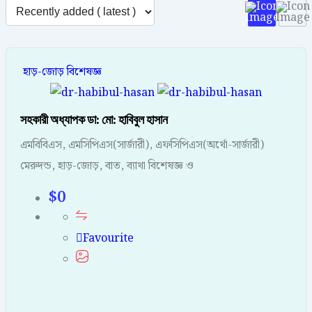
হাড়-জোড় বিশেষজ্ঞ
সহকারী অধ্যাপক ডা: মো: হাবিবুল হাসান
এমবিবিএস, এমসিপিএস(সার্জারী), এফসিপিএস(অর্থো-সার্জারী)
মেরুদন্ড, হাড়-জোড়, বাত, ব্যাথা বিশেষজ্ঞ ও
$
0
Favourite