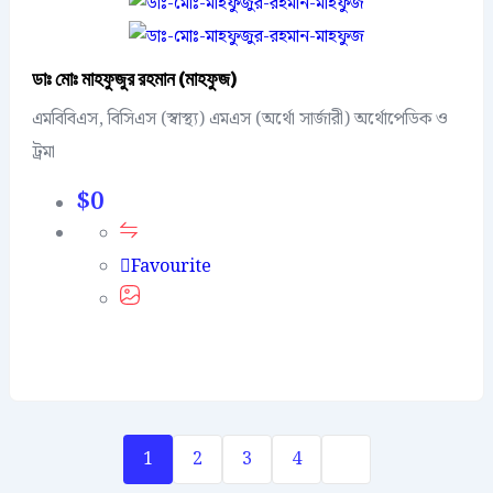
ডাঃ মোঃ মাহফুজুর রহমান (মাহফুজ)
এমবিবিএস, বিসিএস (স্বাস্থ্য) এমএস (অর্থো সার্জারী) অর্থোপেডিক ও
ট্রমা
$
0
Favourite
1
2
3
4