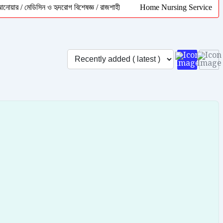
েডিসিন ও হৃদরোগ বিশেষজ্ঞ / রাজশাহী
Home Nursing Service Rajshahi | ই