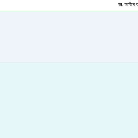
ডা. আজিম আনোয়ার / ম