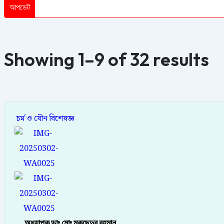
আপডেট
Showing 1–9 of 32 results
চর্ম ও যৌন বিশেষজ্ঞ
অধ্যাপক ডাঃ মোঃ মকছেদুর রহমান