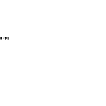
় লাগা