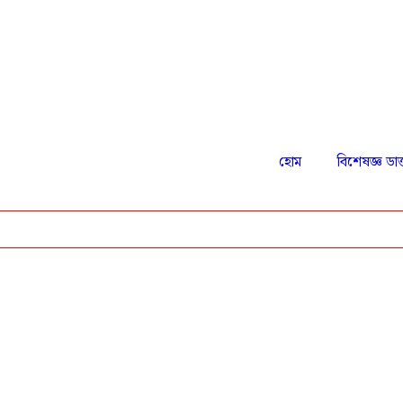
হোম
বিশেষজ্ঞ ডাক
ডা