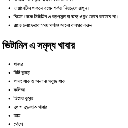
ডায়াবেটিস থাকলে রক্তে শর্করা নিয়ন্ত্রণে রাখুন।
নিজে থেকে ভিটামিন এ ক্যাপসুল বা অন্য ওষুধ সেবন করবেন না।
রাতে চলাফেরার সময় পর্যাপ্ত আলো ব্যবহার করুন।
ভিটামিন এ সমৃদ্ধ খাবার
গাজর
মিষ্টি কুমড়া
পালং শাক ও অন্যান্য সবুজ শাক
কলিজা
ডিমের কুসুম
দুধ ও দুগ্ধজাত খাবার
আম
পেঁপে