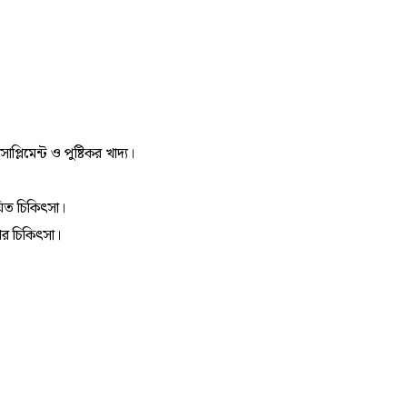
্লিমেন্ট ও পুষ্টিকর খাদ্য।
য়িত চিকিৎসা।
খের চিকিৎসা।