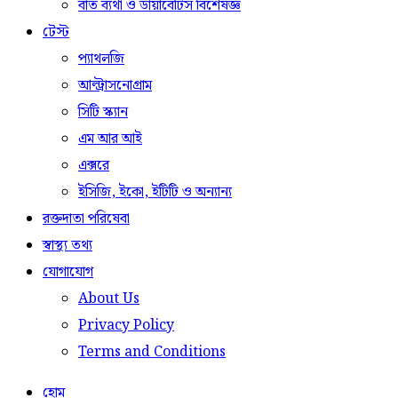
বাত ব্যথা ও ডায়াবেটিস বিশেষজ্ঞ
টেস্ট
প্যাথলজি
আল্ট্রাসনোগ্রাম
সিটি স্ক্যান
এম আর আই
এক্সরে
ইসিজি, ইকো, ইটিটি ও অন্যান্য
রক্তদাতা পরিষেবা
স্বাস্থ্য তথ্য
যোগাযোগ
About Us
Privacy Policy
Terms and Conditions
হোম