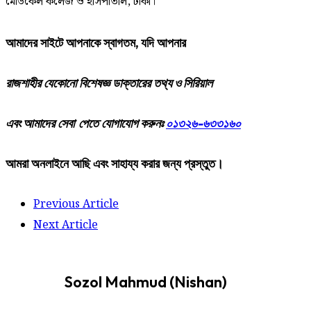
মেডিকেল কলেজ ও হাসপাতাল, ঢাকা।
আমাদের
সাইটে
আপনাকে
স্বাগতম
,
যদি
আপনার
রাজশাহীর
যেকোনো
বিশেষজ্ঞ
ডাক্তারের
তথ্য ও সিরিয়াল
এবং আমাদের
সেবা
পেতে
যোগাযোগ করুনঃ
০১৩২৬-৬৩৩১৬০
আমরা
অনলাইনে
আছি
এবং
সাহায্য
করার
জন্য
প্রস্তুত।
Previous Article
Next Article
Sozol Mahmud (Nishan)