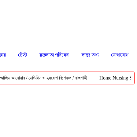
্তার
টেস্ট
রক্তদাতা পরিষেবা
স্বাস্থ্য তথ্য
যোগাযোগ
োয়ার / মেডিসিন ও হৃদরোগ বিশেষজ্ঞ / রাজশাহী
Home Nursing Service Rajsh