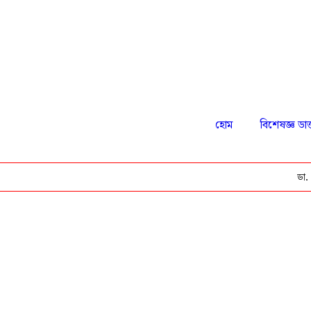
হোম
বিশেষজ্ঞ ডাক
ডা. আজিম আন