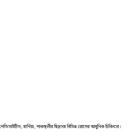
ন্ডিসাইটিস, হার্নিয়া, পাকস্থলীর ছিদ্রসহ বিভিন্ন রোগের আধুনিক চিকিৎসা।