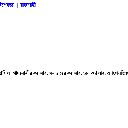
িশেষজ্ঞ । রাজশাহী
রোসিল, খাদ্যনালীর ক্যান্সার, মলদ্বারের ক্যান্সার, স্তন ক্যান্সার, এ্য