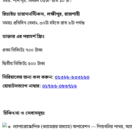
সময়: শনি-বৃহ: বিকাল ০৫টা- রাত ১০ টা।
রিভাইভ ডায়াগনস্টিকস, লক্ষীপুর, রাজশাহী
সময়ঃ প্রতিদিন বেলা২.৩০টা হইতে রাত ৮টা পর্যন্ত
ডাক্তার এর পরামর্শ ফ্রিঃ
প্রথম ভিজিটঃ ৭০০ টাকা
দ্বিতীয় ভিজিটঃ ৫০০ টাকা
সিরিয়ালের জন্য কল করুন:
০১৩২৬-৬৩৩১৬০
হোয়াটসঅ্যাপ নাম্বার:
০১৭৬৬-০৮৬৭১৬
চিকিৎসা ও সেবাসমূহঃ
ল্যাপারোস্কোপিক (ক্যামেরার মাধ্যমে) অপারেশন — পিত্তথলির পাথর, অ্যাপে