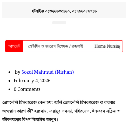
হটলাইনঃ ০১৩২৬৬৩৩১৬০, ০১৭৬৬০৮৬৭১৬
বিশেষজ্ঞ ডাক্তার
রক্তদাতা পরিষেবা
স্বাস্থ্য তথ্য
ম আনোয়ার / মেডিসিন ও হৃদরোগ বিশেষজ্ঞ / রাজশাহী
আপডেট
Home Nursing Service Ra
by
Sozol Mahmud (Nishan)
February 4, 2026
0 Comments
প্রেগনেন্সি মিসকারেজ কেন হয়: আর্লি প্রেগনেন্সি মিসক্যারেজ বা বারবার
জন্মস্থান কারণ কী? হরমোন, জরায়ুর সমস্যা, থাইরয়েড, ইনফরম সক্রিয় ও
জীবনযাত্রার বিপদ বিস্তারিত জানুন।