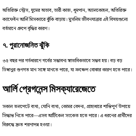
অতিরিক্ত স্ট্রেস, ঘুমের অভাব, ভারী কাজ, ধূমপান, অ্যালকোহল, অতিরিক্ত
ক্যাফেইন আর্লি মিসক্যারে ঝুঁকি বাড়ায়। মুসলিম জীবনযাত্রার এই বিষয়গুলো
বর্তমানে গ্রুপে বৃদ্ধির কারণ।
৭. পুরানোজনিত ঝুঁকি
৩৫ বছর পর গর্ভধারণে গর্বের সম্ভাবনা স্বাভাবিকভাবে সম্ভব হয়। বড় বড়
ডিম্বানুর গুণগত মান সঙ্গে মানতে পারে, যা ভ্রুক্ষেপ বোঝার কারণ হতে পারে।
আর্লি প্রেগনেন্স মিসক্যারেজেতে
সকাল তলপেটে ব্যথা, যোনি ব্যথা, কোমর বেদনা, গ্রাহ্যধারে শান্তিপূর্ণ উপায়ে
সিদ্ধান্ত নিতে পারে—এসব আর্টিকেল সংকেত হতে পারে। এ ধরনের প্রার্থীদের
বিরুদ্ধে দ্রুত শরণাপন্ন হওয়া।